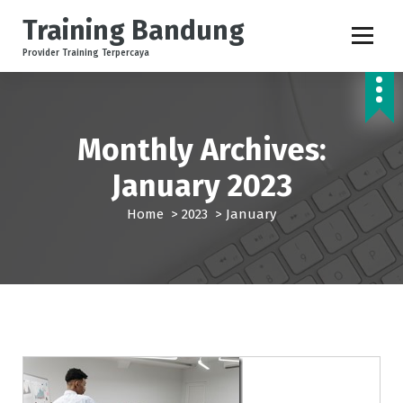
S
Training Bandung
k
i
Provider Training Terpercaya
p
t
o
c
Monthly Archives:
o
n
January 2023
t
e
Home
>
2023
>
January
n
t