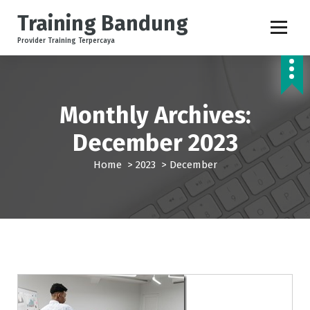
S
Training Bandung
k
i
Provider Training Terpercaya
p
t
o
c
Monthly Archives:
o
n
December 2023
t
e
Home
>
2023
>
December
n
t