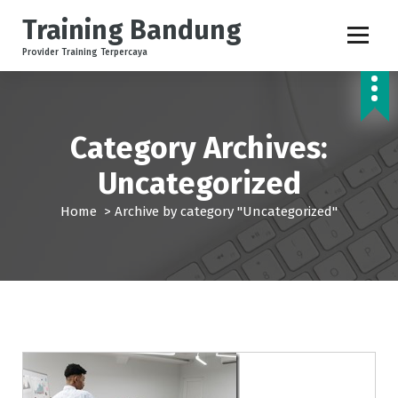
S
Training Bandung
k
i
Provider Training Terpercaya
p
t
o
c
Category Archives:
o
n
Uncategorized
t
e
Home
>
Archive by category "Uncategorized"
n
t