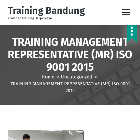
S
Training Bandung
k
i
Provider Training Terpercaya
p
t
o
TRAINING MANAGEMENT
c
REPRESENTATIVE (MR) ISO
o
n
9001 2015
t
e
Home
>
Uncategorized
>
n
TRAINING MANAGEMENT REPRESENTATIVE (MR) ISO 9001
t
2015