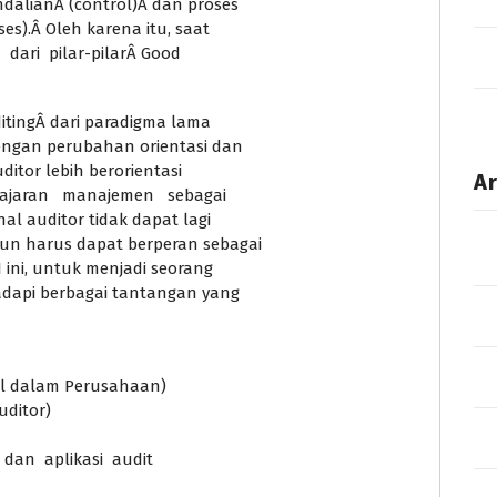
dalianÂ (control)Â dan proses
es).Â Oleh karena itu, saat
dari pilar-pilarÂ Good
ditingÂ dari paradigma lama
engan perubahan orientasi dan
ditor lebih berorientasi
Ar
ajaran manajemen sebagai
al auditor tidak dapat lagi
un harus dapat berperan sebagai
 ini, untuk menjadi seorang
adapi berbagai tantangan yang
nal dalam Perusahaan)
uditor)
 dan aplikasi audit