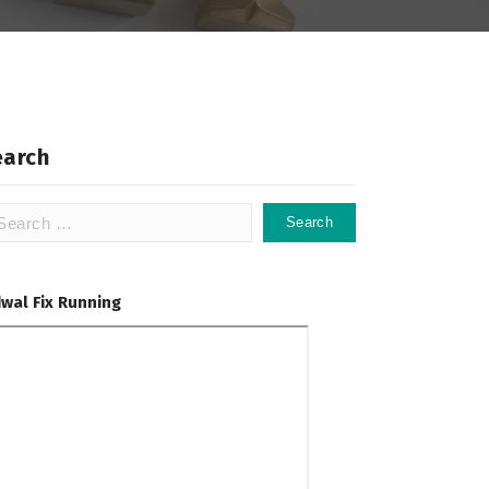
earch
arch
:
dwal Fix Running