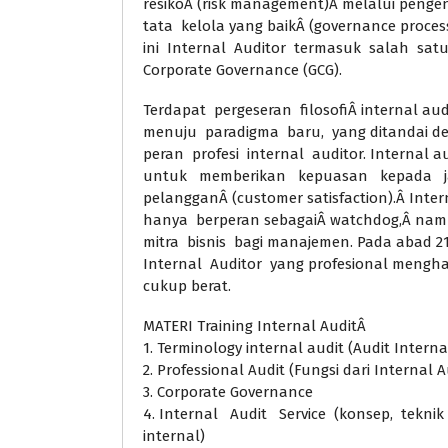
resikoÂ (risk management)Â melalui pengen
tata kelola yang baikÂ (governance process
ini Internal Auditor termasuk salah satu 
Corporate Governance (GCG).
Terdapat pergeseran filosofiÂ internal au
menuju paradigma baru, yang ditandai d
peran profesi internal auditor. Internal au
untuk memberikan kepuasan kepada j
pelangganÂ (customer satisfaction).Â Intern
hanya berperan sebagaiÂ watchdog,Â nam
mitra bisnis bagi manajemen. Pada abad 21
Internal Auditor yang profesional mengh
cukup berat.
MATERI Training Internal AuditÂ
1. Terminology internal audit (Audit Inter
2. Professional Audit (Fungsi dari Internal A
3. Corporate Governance
4. Internal Audit Service (konsep, teknik
internal)