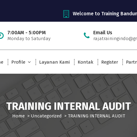
Welcome to Training Bandu
7:00AM - 5:00PM
Email Us
Monday to Saturday
rajatrainingindo@g
me
Profile
Layanan Kami
Kontak
Register
Part
TRAINING INTERNAL AUDIT
Home
>
Uncategorized
>
TRAINING INTERNAL AUDIT