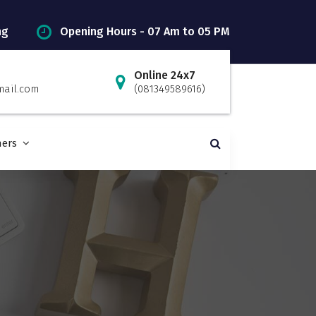
ng
Opening Hours - 07 Am to 05 PM
Online 24x7
mail.com
(081349589616)
ners