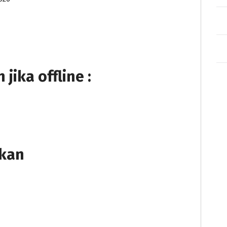
ika offline :
tkan