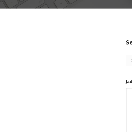
S
Se
for
Ja