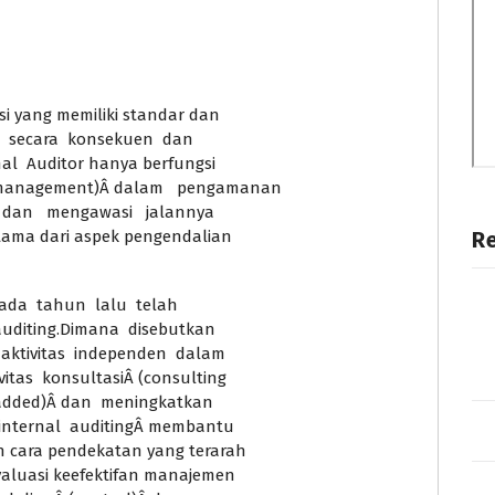
i yang memiliki standar dan
n secara konsekuen dan
al Auditor hanya berfungsi
anagement)Â dalam pengamanan
n dan mengawasi jalannya
tama dari aspek pengendalian
R
 pada tahun lalu telah
auditing.Dimana disebutkan
 aktivitas independen dalam
tas konsultasiÂ (consulting
 added)Â dan meningkatkan
internal auditingÂ membantu
 cara pendekatan yang terarah
aluasi keefektifan manajemen