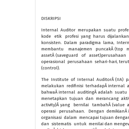
DISKRIPSI
Internal Auditor merupakan suatu profes
kode etik profesi yang harus dijalanka
konsisten. Dalam paradigma lama, Intern
membantu manajemen puncakÂ (top m
assetÂ (saveguard of asset)perusahaa
operasional perusahaan sehari-hari, teru
(control).
The Institute of Internal AuditorÂ (IIA)
melakukan redifinisi terhadapÂ internal 
bahwaÂ internal auditingÂ adalah suatu
menetapkan tujuan dan merancang aktivi
activity)Â yang bernilai tambahÂ (value
operasi perusahaan. Dengan demikianÂ 
organisasi dalam mencapai tujuan dengan
dan sistematis untuk menilai dan mengev