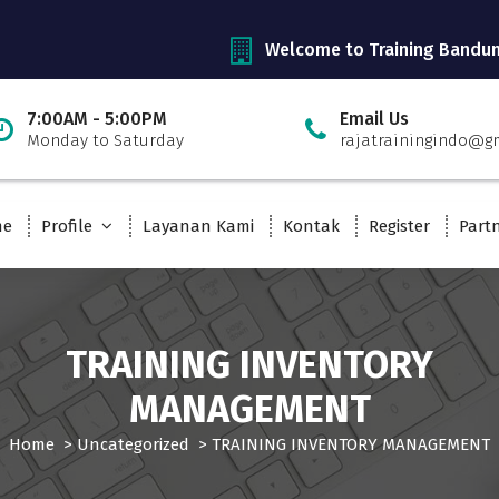
Welcome to Training Bandu
7:00AM - 5:00PM
Email Us
Monday to Saturday
rajatrainingindo@g
me
Profile
Layanan Kami
Kontak
Register
Part
TRAINING INVENTORY
MANAGEMENT
Home
>
Uncategorized
>
TRAINING INVENTORY MANAGEMENT