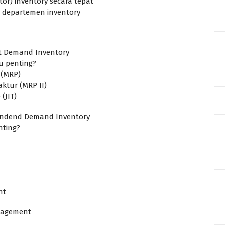
or) inventory secara tepat
 departemen inventory
t Demand Inventory
u penting?
 (MRP)
ktur (MRP II)
(JIT)
pendend Demand Inventory
nting?
n
nt
nagement