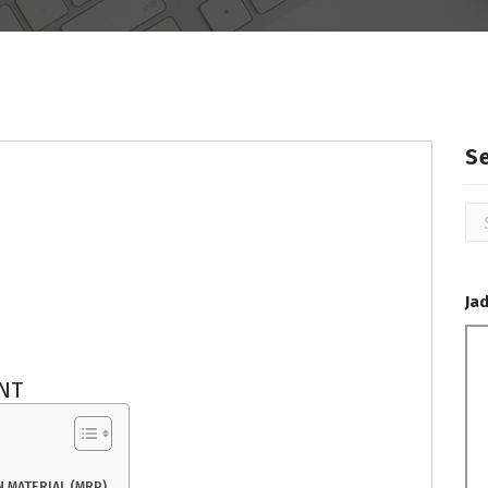
S
Se
for
Ja
NT
 MATERIAL (MRP)