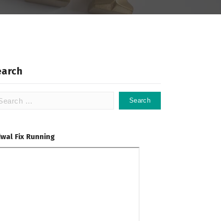
earch
arch
:
dwal Fix Running