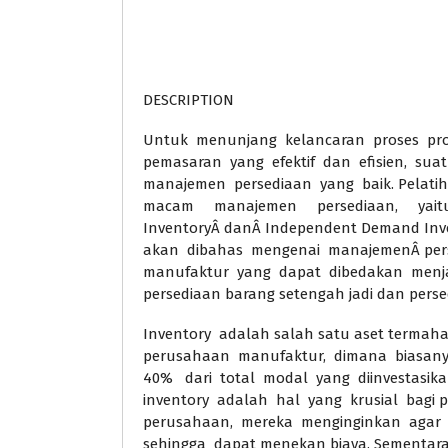
DESCRIPTION
Untuk menunjang kelancaran proses prod
pemasaran yang efektif dan efisien, s
manajemen persediaan yang baik. Pelati
macam manajemen persediaan, yai
InventoryÂ danÂ Independent Demand Inven
akan dibahas mengenai manajemenÂ per
manufaktur yang dapat dibedakan menjad
persediaan barang setengah jadi dan perse
Inventory adalah salah satu aset termah
perusahaan manufaktur, dimana biasanya
40% dari total modal yang diinvestasik
inventory adalah hal yang krusial bagi pi
perusahaan, mereka menginginkan agar i
sehingga dapat menekan biaya. Sementara 