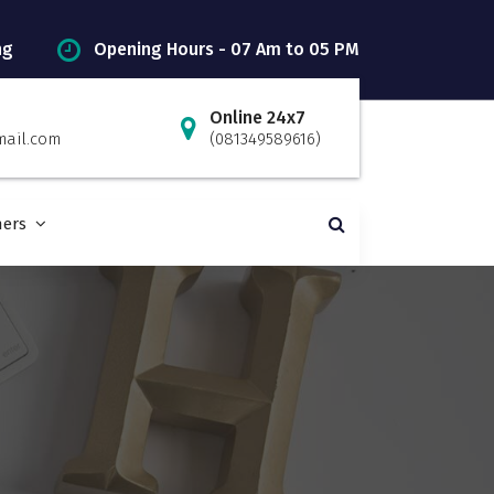
ng
Opening Hours - 07 Am to 05 PM
Online 24x7
mail.com
(081349589616)
ners