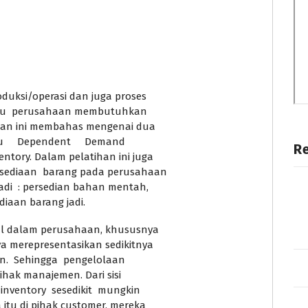
uksi/operasi dan juga proses
uatu perusahaan membutuhkan
han ini membahas mengenai dua
tu Dependent Demand
R
tory. Dalam pelatihan ini juga
sediaan barang pada perusahaan
i : persedian bahan mentah,
diaan barang jadi.
al dalam perusahaan, khususnya
 merepresentasikan sedikitnya
an. Sehingga pengelolaan
hak manajemen. Dari sisi
nventory sesedikit mungkin
itu di pihak customer, mereka