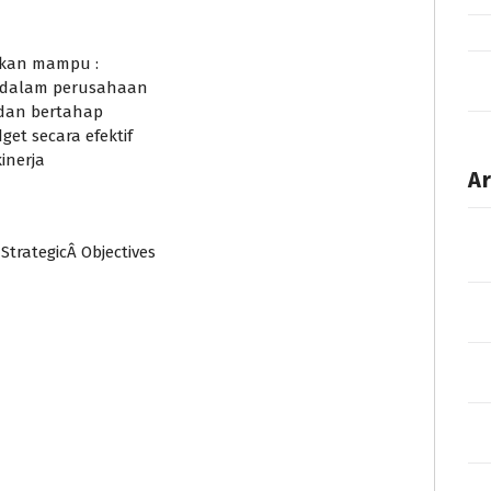
apkan mampu :
g dalam perusahaan
 dan bertahap
et secara efektif
inerja
Ar
StrategicÂ Objectives