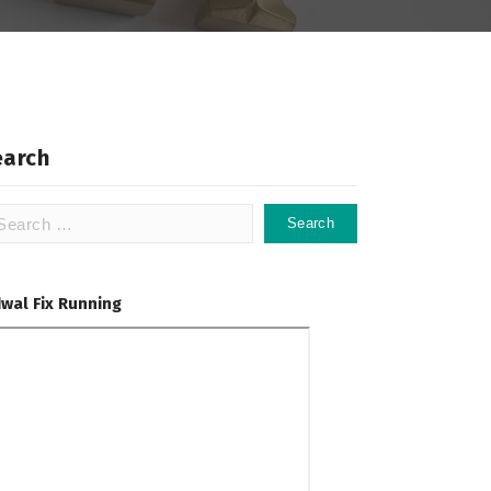
earch
arch
:
dwal Fix Running