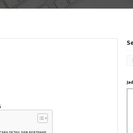
S
Se
for
Ja
G
CARA DETAIL DAN BERTAHAP