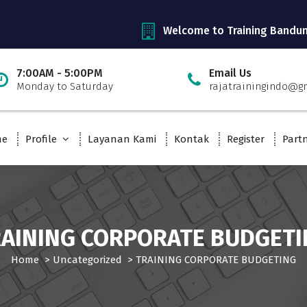
Welcome to Training Bandu
7:00AM - 5:00PM
Email Us
Monday to Saturday
rajatrainingindo@g
me
Profile
Layanan Kami
Kontak
Register
Part
AINING CORPORATE BUDGET
Home
>
Uncategorized
>
TRAINING CORPORATE BUDGETING