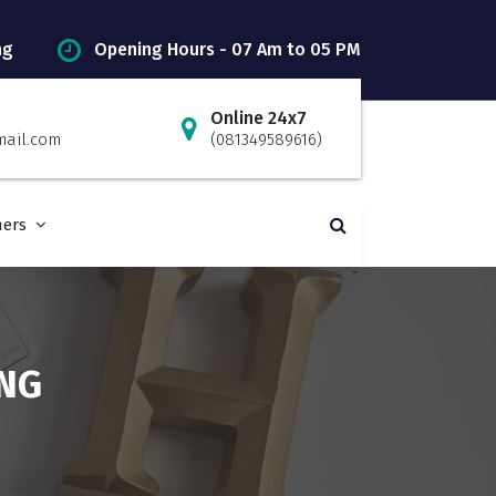
ng
Opening Hours - 07 Am to 05 PM
Online 24x7
mail.com
(081349589616)
ners
ING