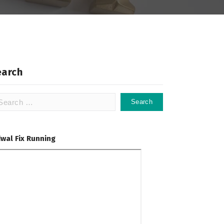
earch
arch
:
dwal Fix Running