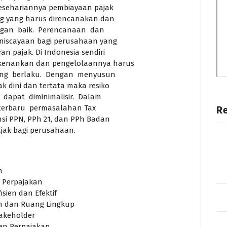
esehariannya pembiayaan pajak
ng yang harus direncanakan dan
gan baik. Perencanaan dan
iscayaan bagi perusahaan yang
 pajak. Di Indonesia sendiri
kenankan dan pengelolaannya harus
ng berlaku. Dengan menyusun
dini dan tertata maka resiko
apat diminimalisir. Dalam
 terbaru permasalahan Tax
R
nsi PPN, PPh 21, dan PPh Badan
jak bagi perusahaan.
n
 Perpajakan
sien dan Efektif
n dan Ruang Lingkup
akeholder
en Perpajakan