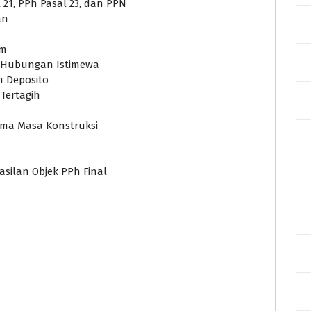
 21, PPh Pasal 23, dan PPN
an
am
i Hubungan Istimewa
 Deposito
Tertagih
ama Masa Konstruksi
silan Objek PPh Final