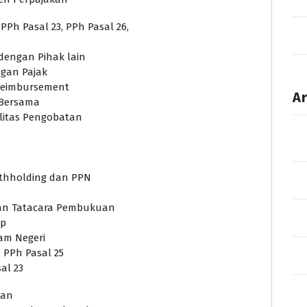
Ph Pasal 23, PPh Pasal 26,
dengan Pihak lain
gan Pajak
 Reimbursement
Ar
 Bersama
ilitas Pengobatan
ithholding dan PPN
dan Tatacara Pembukuan
ap
am Negeri
PPh Pasal 25
al 23
dan