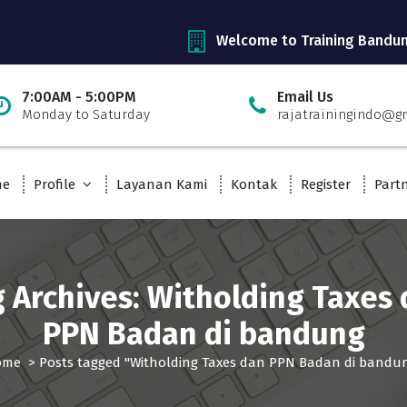
Welcome to Training Bandu
7:00AM - 5:00PM
Email Us
Monday to Saturday
rajatrainingindo@g
me
Profile
Layanan Kami
Kontak
Register
Part
 Archives: Witholding Taxes
PPN Badan di bandung
ome
>
Posts tagged "Witholding Taxes dan PPN Badan di bandu