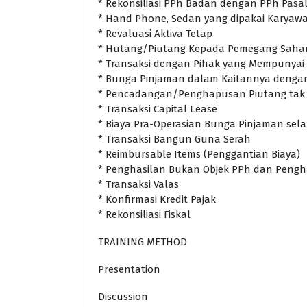
* Rekonsiliasi PPh Badan dengan PPh Pasal
* Hand Phone, Sedan yang dipakai Karyaw
* Revaluasi Aktiva Tetap
* Hutang/Piutang Kepada Pemegang Sah
* Transaksi dengan Pihak yang Mempunya
* Bunga Pinjaman dalam Kaitannya dengan
* Pencadangan/Penghapusan Piutang tak 
* Transaksi Capital Lease
* Biaya Pra-Operasian Bunga Pinjaman sel
* Transaksi Bangun Guna Serah
* Reimbursable Items (Penggantian Biaya)
* Penghasilan Bukan Objek PPh dan Pengha
* Transaksi Valas
* Konfirmasi Kredit Pajak
* Rekonsiliasi Fiskal
TRAINING METHOD
Presentation
Discussion