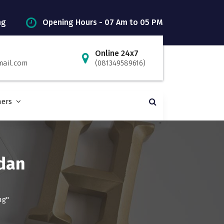
ng
Opening Hours - 07 Am to 05 PM
Online 24x7
mail.com
(081349589616)
ners
 dan
ng"