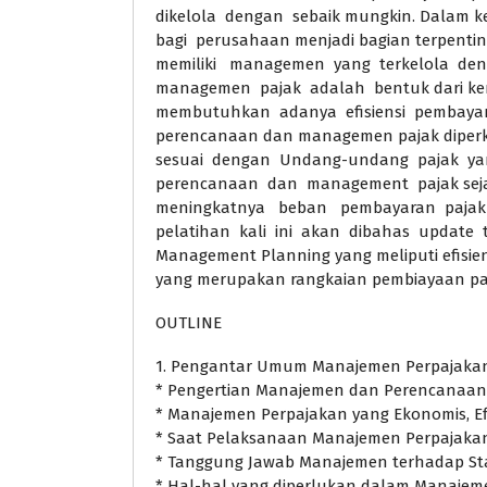
dikelola dengan sebaik mungkin. Dalam k
bagi perusahaan menjadi bagian terpenti
memiliki managemen yang terkelola den
managemen pajak adalah bentuk dari ken
membutuhkan adanya efisiensi pembayaran
perencanaan dan managemen pajak diper
sesuai dengan Undang-undang pajak ya
perencanaan dan management pajak sejak 
meningkatnya beban pembayaran pajak d
pelatihan kali ini akan dibahas update
Management Planning yang meliputi efisie
yang merupakan rangkaian pembiayaan pa
OUTLINE
1. Pengantar Umum Manajemen Perpajaka
* Pengertian Manajemen dan Perencanaan
* Manajemen Perpajakan yang Ekonomis, Efi
* Saat Pelaksanaan Manajemen Perpajaka
* Tanggung Jawab Manajemen terhadap St
* Hal-hal yang diperlukan dalam Manajem