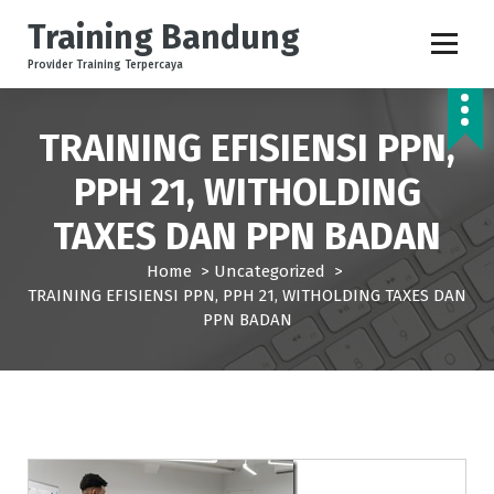
S
Training Bandung
k
i
Provider Training Terpercaya
p
t
o
TRAINING EFISIENSI PPN,
c
PPH 21, WITHOLDING
o
n
TAXES DAN PPN BADAN
t
e
Home
>
Uncategorized
>
n
TRAINING EFISIENSI PPN, PPH 21, WITHOLDING TAXES DAN
t
PPN BADAN