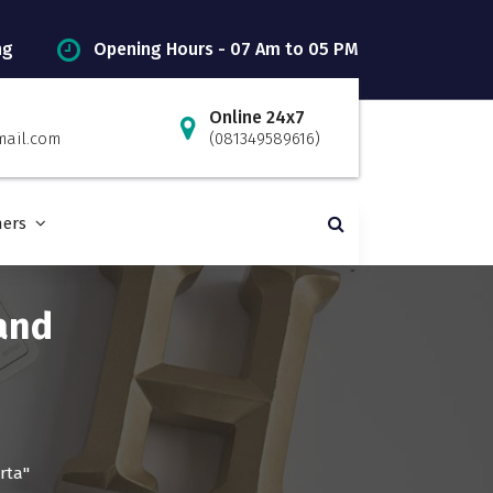
ng
Opening Hours - 07 Am to 05 PM
Online 24x7
mail.com
(081349589616)
ners
 and
rta"