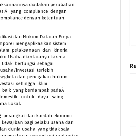
aksanaannya diadakan perubahan
siÂ yang compliance dengan
 compliance dengan ketentuan
kasi dari Hukum Dataran Eropa
mporer mengaplikasikan sistem
am pelaksanaan dan kinerja
elaku Usaha diantaranya karena
 tidak berfungsi sebagai
R
usaha/investasi terlebih
an segketa dan penegakan hukum
estasi sehingga iklim
n baik yang berdampak padaÂ
omestik untuk daya saing
aha Lokal.
 perangkat dan kaedah ekonomi
ewajiban bagi pelaku usaha dari
 dunia usaha, yang tidak saja
kup peraturan perundang-undangan