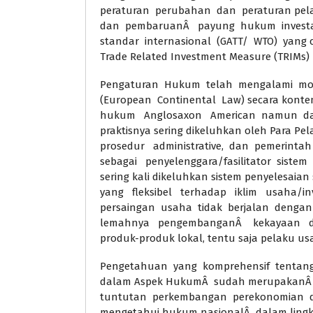
peraturan perubahan dan peraturan pel
dan pembaruanÂ payung hukum investa
standar internasional (GATT/ WTO) yang
Trade Related Investment Measure (TRIMs)
Pengaturan Hukum telah mengalami modi
(European Continental Law) secara konte
hukum Anglosaxon American namun dal
praktisnya sering dikeluhkan oleh Para P
prosedur administrative, dan pemerintah
sebagai penyelenggara/fasilitator sistem 
sering kali dikeluhkan sistem penyelesai
yang fleksibel terhadap iklim usaha/inv
persaingan usaha tidak berjalan denga
lemahnya pengembanganÂ kekayaan d
produk-produk lokal, tentu saja pelaku us
Pengetahuan yang komprehensif tentang
dalam Aspek HukumÂ sudah merupakanÂ k
tuntutan perkembangan perekonomian dan
mengetahui hukum nasionalÂ dalam ling