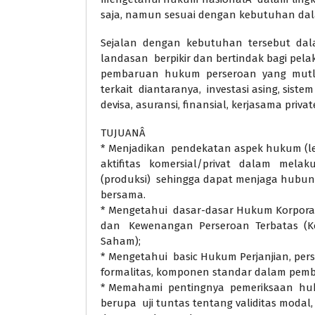
saja, namun sesuai dengan kebutuhan dala
Sejalan dengan kebutuhan tersebut dal
landasan berpikir dan bertindak bagi pel
pembaruan hukum perseroan yang mutla
terkait diantaranya, investasi asing, sist
devisa, asuransi, finansial, kerjasama private
TUJUANÂ
* Menjadikan pendekatan aspek hukum (le
aktifitas komersial/privat dalam mela
(produksi) sehingga dapat menjaga hubun
bersama.
* Mengetahui dasar-dasar Hukum Korpora
dan Kewenangan Perseroan Terbatas (Ko
Saham);
* Mengetahui basic Hukum Perjanjian, persy
formalitas, komponen standar dalam pemb
* Memahami pentingnya pemeriksaan huk
berupa uji tuntas tentang validitas modal