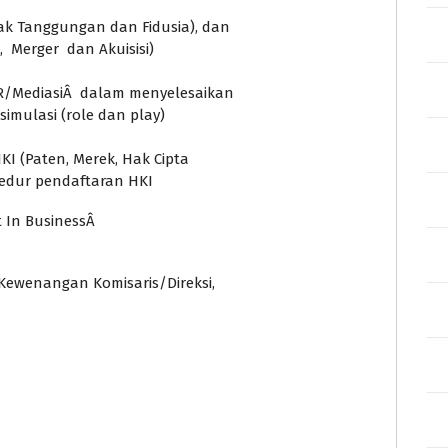
 Tanggungan dan Fidusia), dan
 Merger dan Akuisisi)
/MediasiÂ dalam menyelesaikan
imulasi (role dan play)
KI (Paten, Merek, Hak Cipta
osedur pendaftaran HKI
t In BusinessÂ
wenangan Komisaris/Direksi,