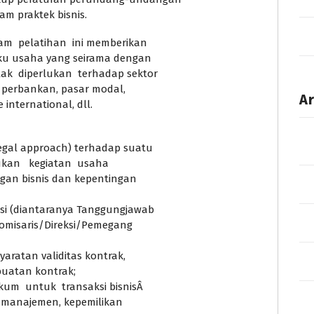
m praktek bisnis.
am pelatihan ini memberikan
aku usaha yang seirama dengan
k diperlukan terhadap sektor
em perbankan, pasar modal,
Ar
 international, dll.
gal approach) terhadap suatu
kukan kegiatan usaha
gan bisnis dan kepentingan
si (diantaranya Tanggungjawab
misaris/Direksi/Pemegang
aratan validitas kontrak,
uatan kontrak;
um untuk transaksi bisnisÂ
, manajemen, kepemilikan