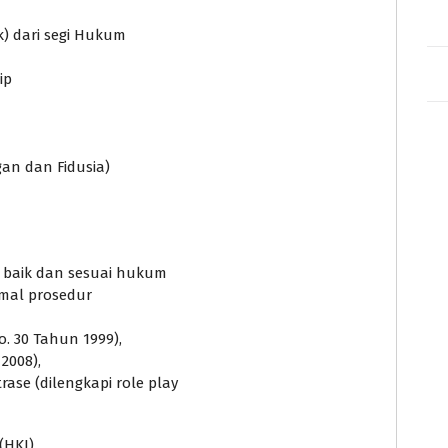
k) dari segi Hukum
ip
an dan Fidusia)
 baik dan sesuai hukum
rmal prosedur
. 30 Tahun 1999),
2008),
ase (dilengkapi role play
(HKI)