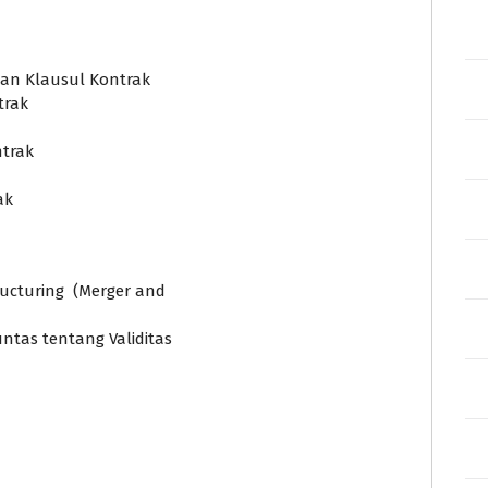
nan Klausul Kontrak
trak
ntrak
ak
ructuring (Merger and
ntas tentang Validitas