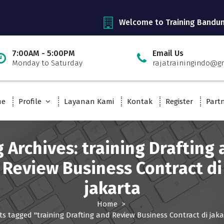
Welcome to Training Bandu
7:00AM - 5:00PM
Email Us
Monday to Saturday
rajatrainingindo@g
me
Profile
Layanan Kami
Kontak
Register
Part
 Archives: training Drafting
Review Business Contract di
jakarta
Home
>
ts tagged "training Drafting and Review Business Contract di jaka