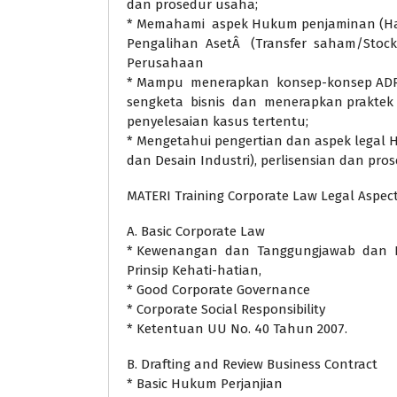
dan prosedur usaha;
* Memahami aspek Hukum penjaminan (Hak
Pengalihan AsetÂ (Transfer saham/Stock,
Perusahaan
* Mampu menerapkan konsep-konsep ADR
sengketa bisnis dan menerapkan praktek s
penyelesaian kasus tertentu;
* Mengetahui pengertian dan aspek legal H
dan Desain Industri), perlisensian dan pr
MATERI Training Corporate Law Legal Aspec
A. Basic Corporate Law
* Kewenangan dan Tanggungjawab dan Ke
Prinsip Kehati-hatian,
* Good Corporate Governance
* Corporate Social Responsibility
* Ketentuan UU No. 40 Tahun 2007.
B. Drafting and Review Business Contract
* Basic Hukum Perjanjian