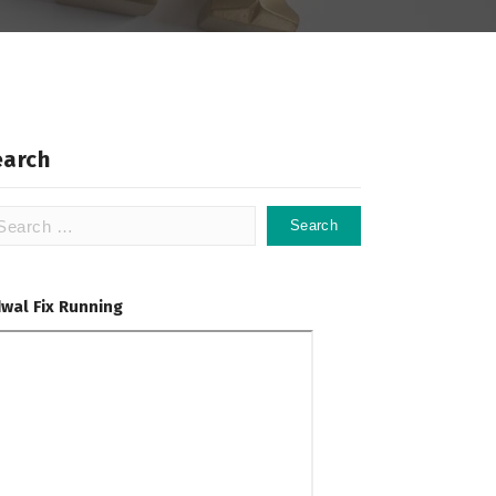
earch
arch
:
dwal Fix Running