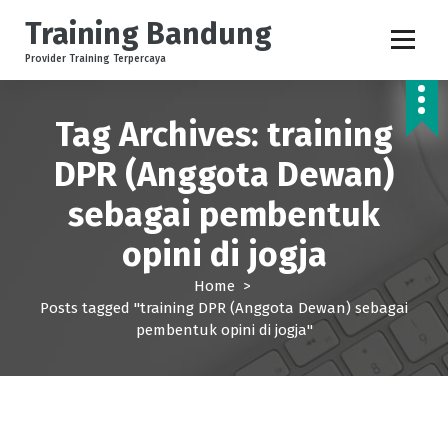
S
Training Bandung
k
i
Provider Training Terpercaya
p
t
o
Tag Archives: training
c
DPR (Anggota Dewan)
o
n
sebagai pembentuk
t
e
opini di jogja
n
t
Home
>
Posts tagged "training DPR (Anggota Dewan) sebagai
pembentuk opini di jogja"