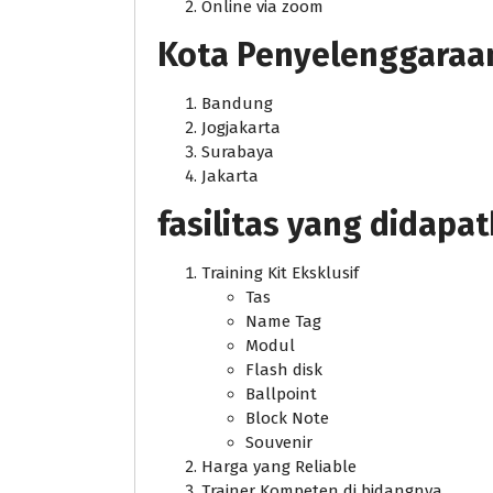
Online via zoom
Kota Penyelenggaraan j
Bandung
Jogjakarta
Surabaya
Jakarta
fasilitas yang didapa
Training Kit Eksklusif
Tas
Name Tag
Modul
Flash disk
Ballpoint
Block Note
Souvenir
Harga yang Reliable
Trainer Kompeten di bidangnya