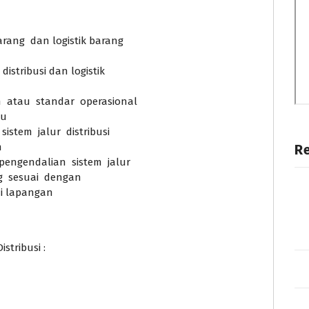
rang dan logistik barang
istribusi dan logistik
 atau standar operasional
ku
istem jalur distribusi
n
R
ngendalian sistem jalur
ng sesuai dengan
di lapangan
tribusi :