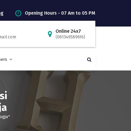
ng
Opening Hours - 07 Am to 05 PM
Online 24x7
mail.com
(081349589616)
ners
si
ja
ogja"