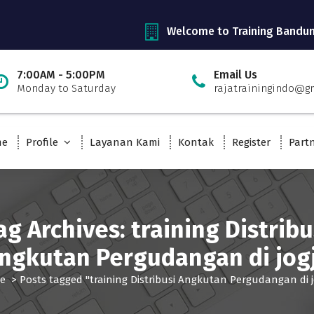
Welcome to Training Bandu
7:00AM - 5:00PM
Email Us
Monday to Saturday
rajatrainingindo@g
me
Profile
Layanan Kami
Kontak
Register
Part
ag Archives: training Distribu
ngkutan Pergudangan di jog
e
>
Posts tagged "training Distribusi Angkutan Pergudangan di j