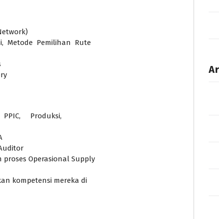
Network)
, Metode Pemilihan Rute
s
Ar
ery
 PPIC, Produksi,
A
Auditor
m proses Operasional Supply
kan kompetensi mereka di