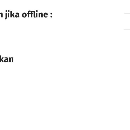
ika offline :
tkan