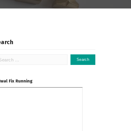
earch
arch
:
dwal Fix Running