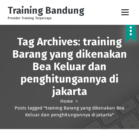
S
Training Bandung
k
i
Provider Training Terpercaya
p
t
o
Tag Archives: training
c
Barang yang dikenakan
o
n
Bea Keluar dan
t
e
penghitungannya di
n
t
jakarta
Home
>
Posts tagged "training Barang yang dikenakan Bea
Keluar dan penghitungannya di jakarta"