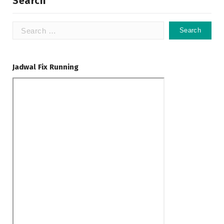
Search
Search
for:
Jadwal Fix Running