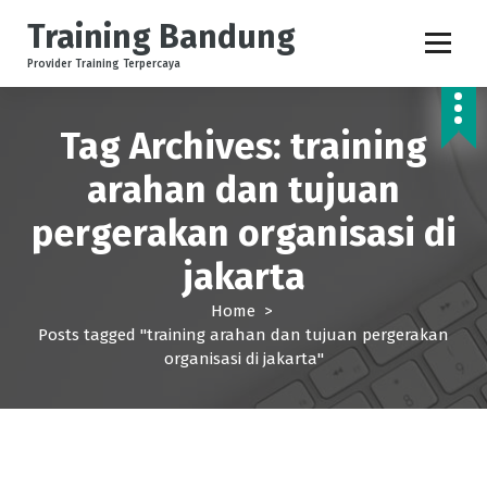
S
Training Bandung
k
i
Provider Training Terpercaya
p
t
o
Tag Archives: training
c
arahan dan tujuan
o
n
pergerakan organisasi di
t
e
jakarta
n
t
Home
>
Posts tagged "training arahan dan tujuan pergerakan
organisasi di jakarta"