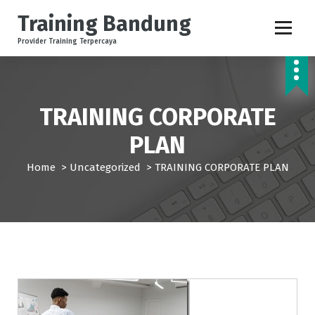
S
Training Bandung
k
i
Provider Training Terpercaya
p
t
o
c
TRAINING CORPORATE
o
n
PLAN
t
e
Home
>
Uncategorized
>
TRAINING CORPORATE PLAN
n
t