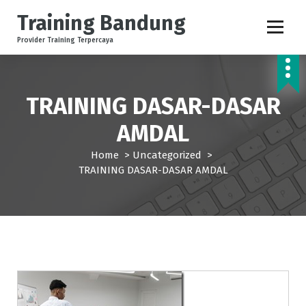
S
Training Bandung
k
i
Provider Training Terpercaya
p
t
o
c
TRAINING DASAR-DASAR
o
AMDAL
n
t
Home
>
Uncategorized
>
e
TRAINING DASAR-DASAR AMDAL
n
t