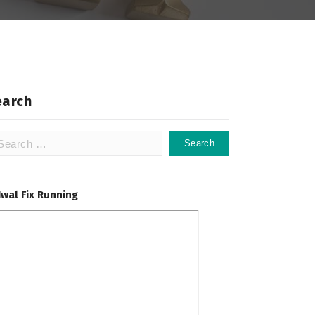
earch
arch
:
dwal Fix Running