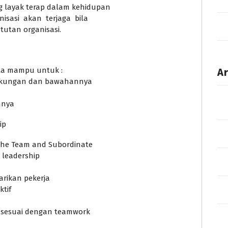
g layak terap dalam kehidupan
isasi akan terjaga bila
utan organisasi.
rta mampu untuk :
Ar
ngkungan dan bawahannya
nnya
ip
g The Team and Subordinate
l leadership
rikan pekerja
ktif
n sesuai dengan teamwork