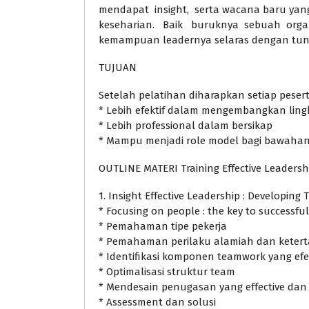
mendapat insight, serta wacana baru yan
keseharian. Baik buruknya sebuah organ
kemampuan leadernya selaras dengan tunt
TUJUAN
Setelah pelatihan diharapkan setiap pese
* Lebih efektif dalam mengembangkan li
* Lebih professional dalam bersikap
* Mampu menjadi role model bagi bawaha
OUTLINE MATERI Training Effective Leadersh
1. Insight Effective Leadership : Developin
* Focusing on people : the key to successfu
* Pemahaman tipe pekerja
* Pemahaman perilaku alamiah dan keterta
* Identifikasi komponen teamwork yang efe
* Optimalisasi struktur team
* Mendesain penugasan yang effective da
* Assessment dan solusi