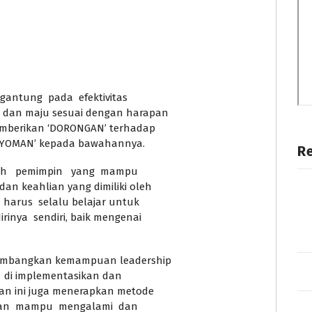
gantung pada efektivitas
 dan maju sesuai dengan harapan
mberikan ‘DORONGAN’ terhadap
YOMAN’ kepada bawahannya.
R
lah pemimpin yang mampu
n keahlian yang dimiliki oleh
harus selalu belajar untuk
nya sendiri, baik mengenai
gembangkan kemampuan leadership
u di implementasikan dan
an ini juga menerapkan metode
 akan mampu mengalami dan