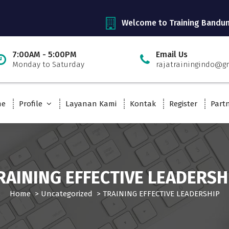
Welcome to Training Bandu
7:00AM - 5:00PM
Email Us
Monday to Saturday
rajatrainingindo@g
me
Profile
Layanan Kami
Kontak
Register
Part
RAINING EFFECTIVE LEADERSH
Home
>
Uncategorized
>
TRAINING EFFECTIVE LEADERSHIP