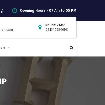
ng
Opening Hours - 07 Am to 05 PM
Online 24x7
mail.com
(081349589616)
ners
IP