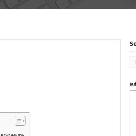
S
Se
for
Ja
I BAWAHANNYA