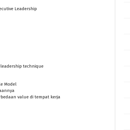
xecutive Leadership
e leadership technique
ole Model
laannya
bedaan value di tempat kerja