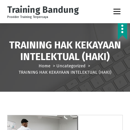
S
Training Bandung
k
i
Provider Training Terpercaya
p
t
o
c
TRAINING HAK KEKAYAAN
o
INTELEKTUAL (HAKI)
n
t
Home
>
Uncategorized
>
e
TRAINING HAK KEKAYAAN INTELEKTUAL (HAKI)
n
t