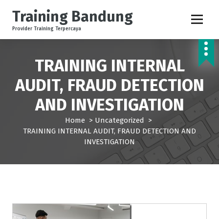
S
Training Bandung
k
i
Provider Training Terpercaya
p
t
o
TRAINING INTERNAL
c
AUDIT, FRAUD DETECTION
o
n
AND INVESTIGATION
t
e
Home
>
Uncategorized
>
n
TRAINING INTERNAL AUDIT, FRAUD DETECTION AND
t
INVESTIGATION