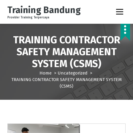
S
Training Bandung
k
i
Provider Training Terpercaya
p
t
o
TRAINING CONTRACTOR
c
SAFETY MANAGEMENT
o
n
SYSTEM (CSMS)
t
e
Home
>
Uncategorized
>
n
TRAINING CONTRACTOR SAFETY MANAGEMENT SYSTEM
t
(CSMS)