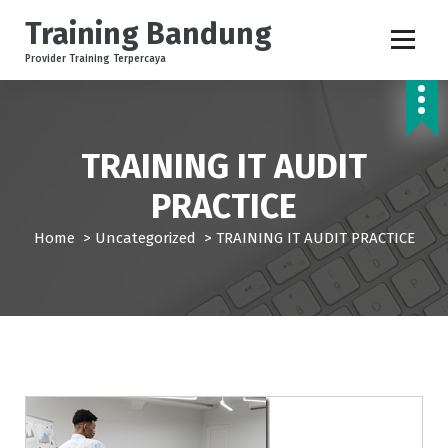
S
Training Bandung
k
i
Provider Training Terpercaya
p
t
o
c
TRAINING IT AUDIT
o
n
PRACTICE
t
e
Home
>
Uncategorized
>
TRAINING IT AUDIT PRACTICE
n
t