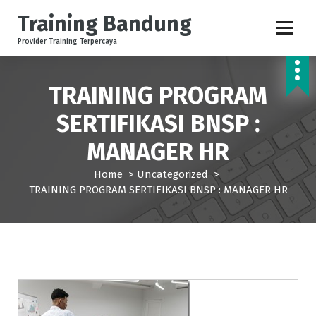
S
Training Bandung
k
i
Provider Training Terpercaya
p
t
o
TRAINING PROGRAM
c
o
SERTIFIKASI BNSP :
n
MANAGER HR
t
e
Home
>
Uncategorized
>
n
TRAINING PROGRAM SERTIFIKASI BNSP : MANAGER HR
t