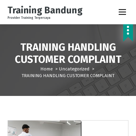
S
Training Bandung
k
i
Provider Training Terpercaya
p
t
o
c
TRAINING HANDLING
o
CUSTOMER COMPLAINT
n
t
Home
>
Uncategorized
>
e
TRAINING HANDLING CUSTOMER COMPLAINT
n
t