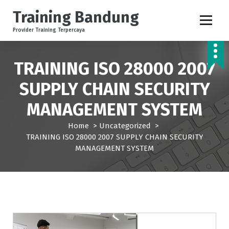
S
Training Bandung
k
i
Provider Training Terpercaya
p
t
o
TRAINING ISO 28000 2007
c
SUPPLY CHAIN SECURITY
o
n
MANAGEMENT SYSTEM
t
e
Home
>
Uncategorized
>
n
TRAINING ISO 28000 2007 SUPPLY CHAIN SECURITY
t
MANAGEMENT SYSTEM