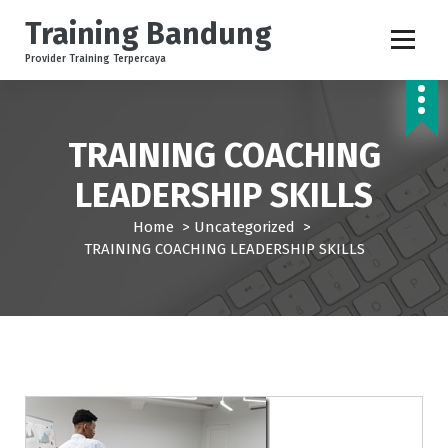
S
Training Bandung
k
i
Provider Training Terpercaya
p
t
o
c
TRAINING COACHING
o
LEADERSHIP SKILLS
n
t
Home
>
Uncategorized
>
e
TRAINING COACHING LEADERSHIP SKILLS
n
t