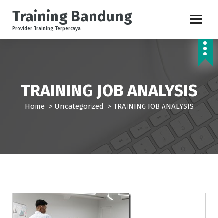
S
Training Bandung
k
i
Provider Training Terpercaya
p
t
o
c
o
TRAINING JOB ANALYSIS
n
t
Home
>
Uncategorized
>
TRAINING JOB ANALYSIS
e
n
t