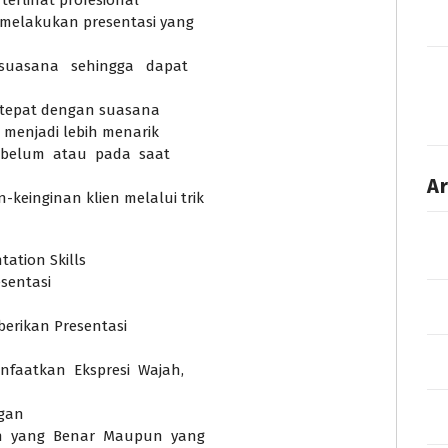
terlihat profesional
m melakukan presentasi yang
suasana sehingga dapat
g tepat dengan suasana
menjadi lebih menarik
sebelum atau pada saat
Ar
einginan klien melalui trik
ation Skills
sentasi
erikan Presentasi
nfaatkan Ekspresi Wajah,
gan
an yang Benar Maupun yang