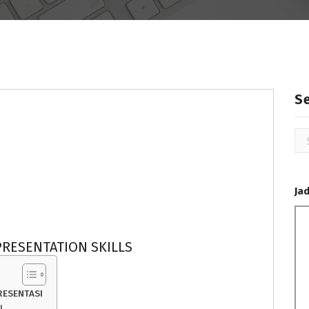
S
Se
for
Ja
RESENTATION SKILLS
RESENTASI
I