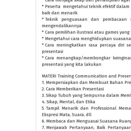
* Cara menjaga sikap dan penampilan agar 
* Peserta mengetahui teknik efektif dala
baik dan menarik
* Teknik penguasaan dan pembacaan 
mengendalikannya
* Cara pemilihan ilustrasi atau games yan
* Mengetahui cara menghidupkan suasana 
* Cara meningkatkan rasa percaya diri 
presentasi
* Cara menangkap/membongkar keinginan-k
presentasi yang kita lakukan
MATERI Training Communication and Present
1. Mempersiapkan dan Membuat Bahan Pre
2. Cara Memberikan Presentasi
3. Sikap Tubuh yang Sempurna dalam Memb
4. Sikap, Mental, dan Etika
5. Tampil Menarik dan Professional Mema
Ekspresi Mata, Suara, dll
6. Membaca dan Menguasai Suasana Ruan
7. Menjawab Pertanyaan, Baik Pertanya