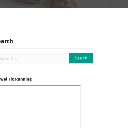
earch
arch
:
dwal Fix Running