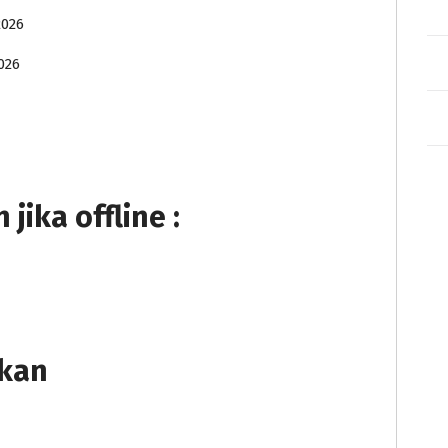
2026
026
ika offline :
tkan