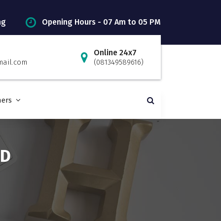
ng
Opening Hours - 07 Am to 05 PM
Online 24x7
mail.com
(081349589616)
ners
ND