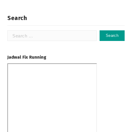
Search
Search
for:
Jadwal Fix Running