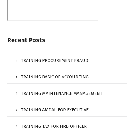
Recent Posts
TRAINING PROCUREMENT FRAUD
TRAINING BASIC OF ACCOUNTING
TRAINING MAINTENANCE MANAGEMENT
TRAINING AMDAL FOR EXECUTIVE
TRAINING TAX FOR HRD OFFICER