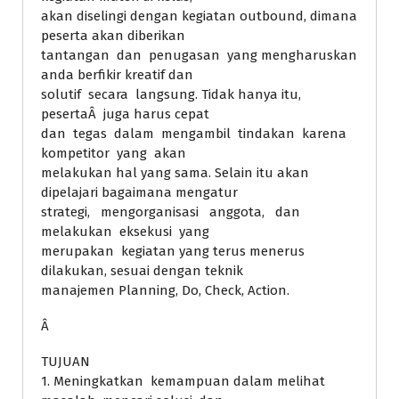
akan diselingi dengan kegiatan outbound, dimana
peserta akan diberikan
tantangan dan penugasan yang mengharuskan
anda berfikir kreatif dan
solutif secara langsung. Tidak hanya itu,
pesertaÂ juga harus cepat
dan tegas dalam mengambil tindakan karena
kompetitor yang akan
melakukan hal yang sama. Selain itu akan
dipelajari bagaimana mengatur
strategi, mengorganisasi anggota, dan
melakukan eksekusi yang
merupakan kegiatan yang terus menerus
dilakukan, sesuai dengan teknik
manajemen Planning, Do, Check, Action.
Â
TUJUAN
1. Meningkatkan kemampuan dalam melihat