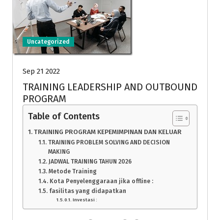
Uncategorized
Sep 21 2022
TRAINING LEADERSHIP AND OUTBOUND
PROGRAM
Table of Contents
TRAINING PROGRAM KEPEMIMPINAN DAN KELUAR
TRAINING PROBLEM SOLVING AND DECISION
MAKING
JADWAL TRAINING TAHUN 2026
Metode Training
Kota Penyelenggaraan jika offline :
fasilitas yang didapatkan
Investasi :