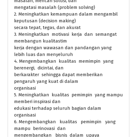
masalah, mencari solusi, dan
mengatasi masalah (problem solving)
2. Meningkatkan kemampuan dalam mengambil
keputusan (decision making)
secara tepat, tegas, dan akurat
3. Meningkatkan motivasi kerja dan semangat
membangun kualitastim
kerja dengan wawasan dan pandangan yang
lebih luas dan menyeluruh
4. Mengembangkan kualitas memimpin yang
berenergi, dicintai, dan
berkarakter sehingga dapat memberikan
pengaruh yang kuat di dalam
organisasi
5. Meningkatkan kualitas pemimpin yang mampu
memberi inspirasi dan
edukasi terhadap seluruh bagian dalam
organisasi
6. Mengembangkan kualitas pemimpin yang
mampu berinovasi dan
mengembangkan bisnis dalam upaya