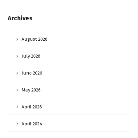
Archives
August 2026
July 2026
June 2026
May 2026
April 2026
April 2024