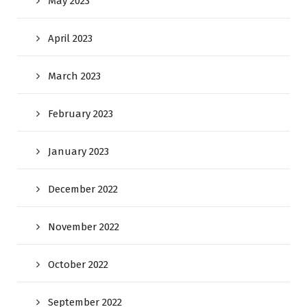
May 2023
April 2023
March 2023
February 2023
January 2023
December 2022
November 2022
October 2022
September 2022