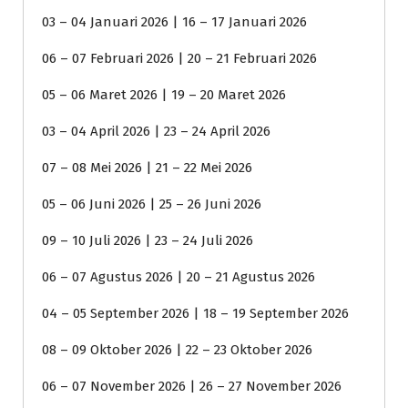
03 – 04 Januari 2026 | 16 – 17 Januari 2026
06 – 07 Februari 2026 | 20 – 21 Februari 2026
05 – 06 Maret 2026 | 19 – 20 Maret 2026
03 – 04 April 2026 | 23 – 24 April 2026
07 – 08 Mei 2026 | 21 – 22 Mei 2026
05 – 06 Juni 2026 | 25 – 26 Juni 2026
09 – 10 Juli 2026 | 23 – 24 Juli 2026
06 – 07 Agustus 2026 | 20 – 21 Agustus 2026
04 – 05 September 2026 | 18 – 19 September 2026
08 – 09 Oktober 2026 | 22 – 23 Oktober 2026
06 – 07 November 2026 | 26 – 27 November 2026