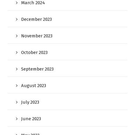
March 2024
December 2023
November 2023
October 2023
September 2023
August 2023
July 2023
June 2023