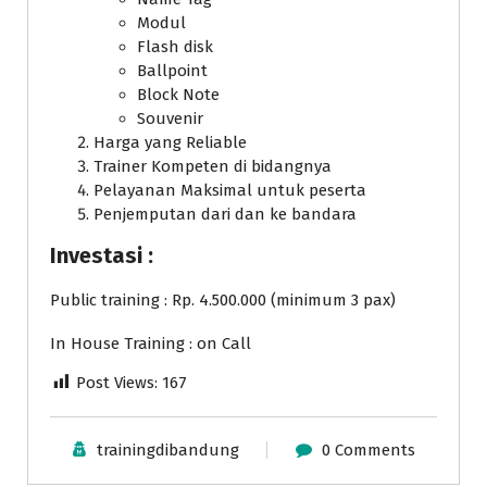
Modul
Flash disk
Ballpoint
Block Note
Souvenir
Harga yang Reliable
Trainer Kompeten di bidangnya
Pelayanan Maksimal untuk peserta
Penjemputan dari dan ke bandara
Investasi :
Public training : Rp. 4.500.000 (minimum 3 pax)
In House Training : on Call
Post Views:
167
trainingdibandung
0 Comments