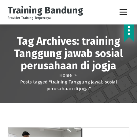
S
Training Bandung
k
i
Provider Training Terpercaya
p
t
o
Tag Archives: training
c
Tanggung jawab sosial
o
n
perusahaan di jogja
t
e
Home
>
n
Posts tagged "training Tanggung jawab sosial
t
perusahaan di jogja"