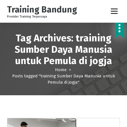
S
Training Bandung
k
i
Provider Training Terpercaya
p
t
o
Tag Archives: training
c
Sumber Daya Manusia
o
n
untuk Pemula di jogja
t
e
Home
>
n
Posts tagged "training Sumber Daya Manusia untuk
t
Pemula di jogja"