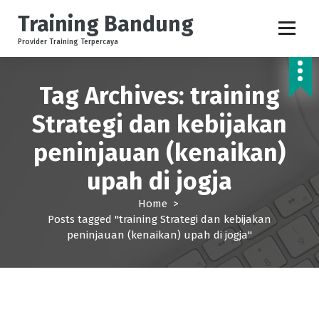
S
Training Bandung
k
i
Provider Training Terpercaya
p
t
o
Tag Archives: training
c
Strategi dan kebijakan
o
n
peninjauan (kenaikan)
t
e
upah di jogja
n
t
Home
>
Posts tagged "training Strategi dan kebijakan
peninjauan (kenaikan) upah di jogja"