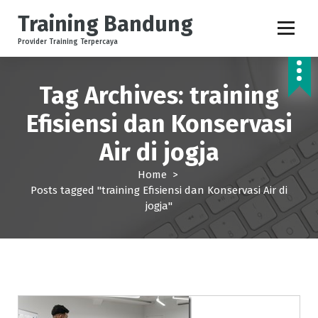
S
Training Bandung
k
i
Provider Training Terpercaya
p
t
o
Tag Archives: training
c
Efisiensi dan Konservasi
o
n
Air di jogja
t
e
Home
>
n
Posts tagged "training Efisiensi dan Konservasi Air di
t
jogja"