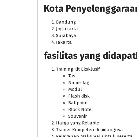
Kota Penyelenggaraan j
Bandung
Jogjakarta
Surabaya
Jakarta
fasilitas yang didapa
Training Kit Eksklusif
Tas
Name Tag
Modul
Flash disk
Ballpoint
Block Note
Souvenir
Harga yang Reliable
Trainer Kompeten di bidangnya
Pelayanan Maksimal untuk peserta