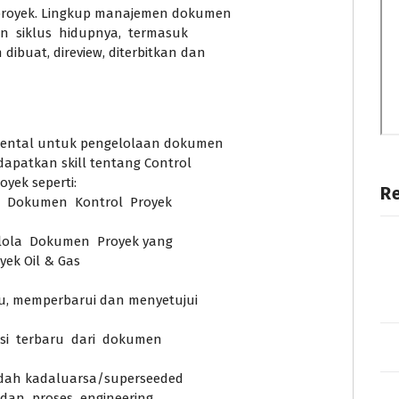
proyek. Lingkup manajemen dokumen
 siklus hidupnya, termasuk
uat, direview, diterbitkan dan
mental untuk pengelolaan dokumen
patkan skill tentang Control
ek seperti:
R
t Dokumen Kontrol Proyek
elola Dokumen Proyek yang
yek Oil & Gas
u, memperbarui dan menyetujui
si terbaru dari dokumen
dah kadaluarsa/superseeded
an proses engineering,