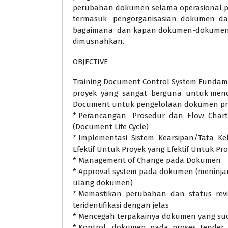
perubahan dokumen selama operasional 
termasuk pengorganisasian dokumen dan
bagaimana dan kapan dokumen-dokumen dib
dimusnahkan.
OBJECTIVE
Training Document Control System Funda
proyek yang sangat berguna untuk menda
Document untuk pengelolaan dokumen proy
* Perancangan Prosedur dan Flow Char
(Document Life Cycle)
* Implementasi Sistem Kearsipan/Tata K
Efektif Untuk Proyek yang Efektif Untuk Pro
* Management of Change pada Dokumen
* Approval system pada dokumen (meninja
ulang dokumen)
* Memastikan perubahan dan status revi
teridentifikasi dengan jelas
* Mencegah terpakainya dokumen yang su
* Kontrol dokumen pada proses tender d