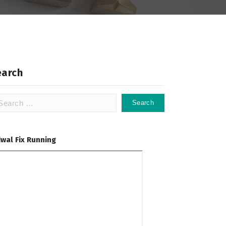
earch
arch
:
dwal Fix Running