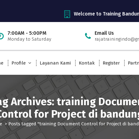
Welcome to Training Bandu
7:00AM - 5:00PM
Email Us
Monday to Saturday
rajatrainingindo@g
me
Profile
Layanan Kami
Kontak
Register
Part
ag Archives: training Docume
Control for Project di bandun
e
>
Posts tagged "training Document Control for Project di ban