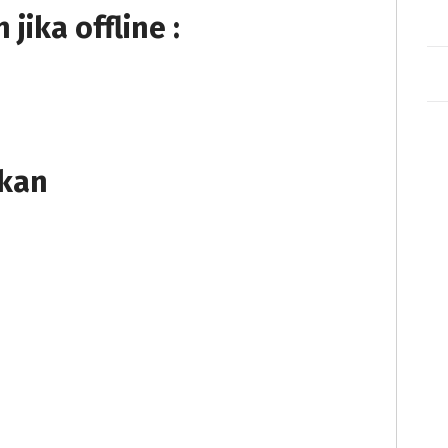
ika offline :
tkan