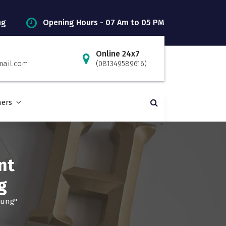
ng
Opening Hours - 07 Am to 05 PM
Online 24x7
mail.com
(081349589616)
ners
nt
g
dung"