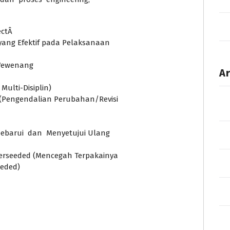
ectÂ
yang Efektif pada Pelaksanaan
 Wewenang
Ar
Multi-Disiplin)
Pengendalian Perubahan/Revisi
barui dan Menyetujui Ulang
rseeded (Mencegah Terpakainya
eded)