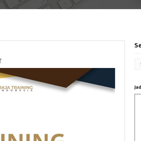
S
T
Ja