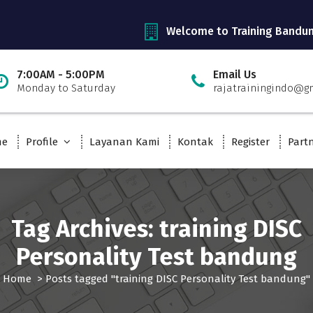
Welcome to Training Bandu
7:00AM - 5:00PM
Email Us
Monday to Saturday
rajatrainingindo@g
me
Profile
Layanan Kami
Kontak
Register
Part
Tag Archives: training DISC
Personality Test bandung
Home
>
Posts tagged "training DISC Personality Test bandung"