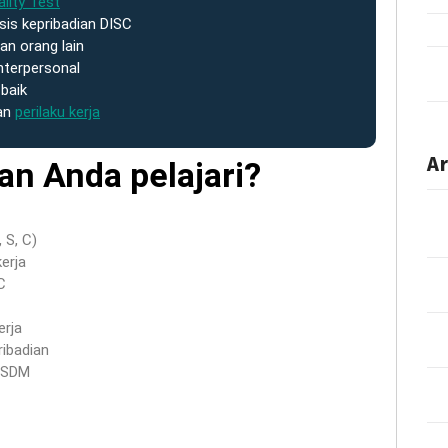
lity Test
is kepribadian DISC
dan orang lain
nterpersonal
baik
an
perilaku kerja
Ar
an Anda pelajari?
, S, C)
erja
C
erja
ribadian
 SDM