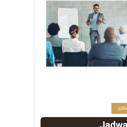
Da
Jadwa