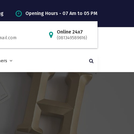
ng
Opening Hours - 07 Am to 05 PM
Online 24x7
mail.com
(081349589616)
ners