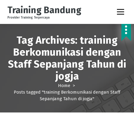
S
Training Bandung
k
i
Provider Training Terpercaya
p
t
o
Tag Archives: training
c
Berkomunikasi dengan
o
n
Staff Sepanjang Tahun di
t
e
jogja
n
t
Home
>
Posts tagged "training Berkomunikasi dengan Staff
Sepanjang Tahun di jogja"