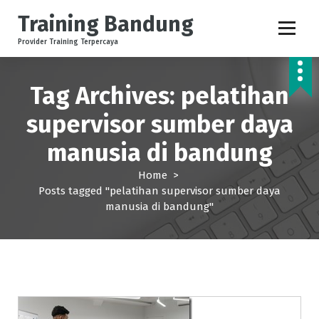
S
Training Bandung
k
i
Provider Training Terpercaya
p
t
o
Tag Archives: pelatihan
c
supervisor sumber daya
o
n
manusia di bandung
t
e
Home
>
n
Posts tagged "pelatihan supervisor sumber daya
t
manusia di bandung"