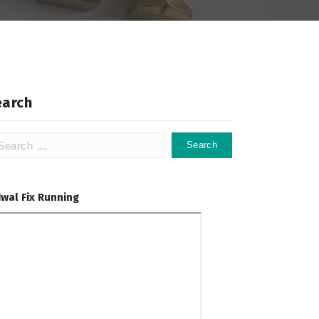
earch
arch
:
dwal Fix Running