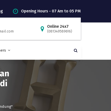
ng
Opening Hours - 07 Am to 05 PM
Online 24x7
mail.com
(081349589616)
ners
han
di
andung"