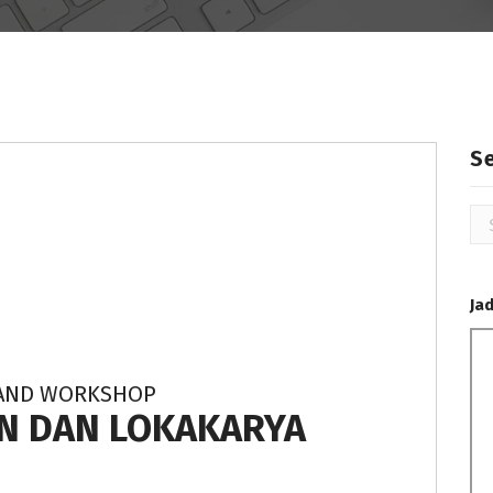
S
Se
for
Ja
G AND WORKSHOP
AN DAN LOKAKARYA