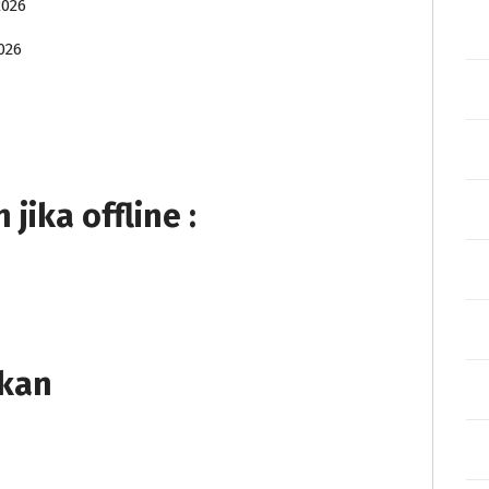
2026
026
ika offline :
tkan