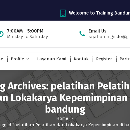
Welcome to Training Bandu
7:00AM - 5:00PM
Email Us
Monday to Saturday
rajatrainingindo@g
me
Profile
Layanan Kami
Kontak
Register
Part
g Archives: pelatihan Pelati
an Lokakarya Kepemimpinan 
bandung
Home
>
tagged "pelatihan Pelatihan dan Lokakarya Kepemimpinan di b