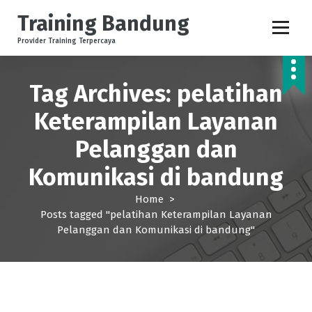
S
Training Bandung
k
i
Provider Training Terpercaya
p
t
o
Tag Archives: pelatihan
c
Keterampilan Layanan
o
n
Pelanggan dan
t
e
Komunikasi di bandung
n
t
Home
>
Posts tagged "pelatihan Keterampilan Layanan
Pelanggan dan Komunikasi di bandung"