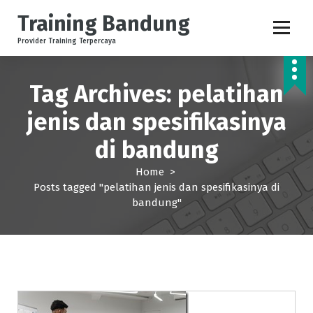
S
Training Bandung
k
i
Provider Training Terpercaya
p
t
o
Tag Archives: pelatihan
c
jenis dan spesifikasinya
o
n
di bandung
t
e
Home
>
n
Posts tagged "pelatihan jenis dan spesifikasinya di
t
bandung"