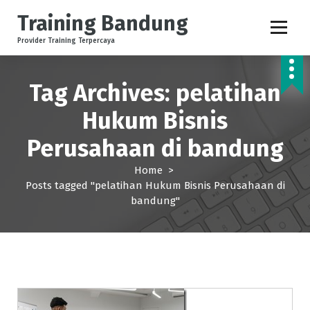
S
Training Bandung
k
i
Provider Training Terpercaya
p
t
o
Tag Archives: pelatihan
c
Hukum Bisnis
o
n
Perusahaan di bandung
t
e
Home
>
n
Posts tagged "pelatihan Hukum Bisnis Perusahaan di
t
bandung"