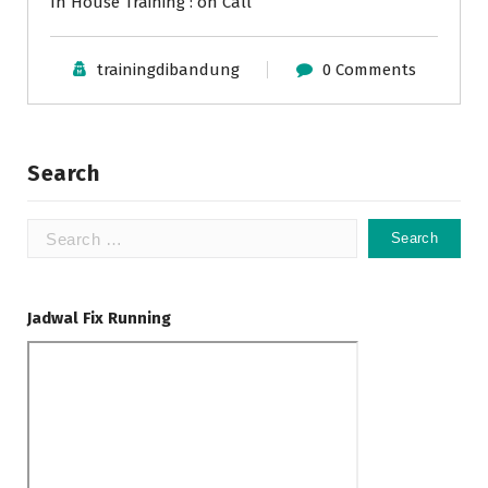
In House Training : on Call
trainingdibandung
0 Comments
Search
Search
for:
Jadwal Fix Running