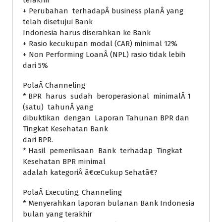
terakhir
+ Perubahan terhadapÂ business planÂ yang
telah disetujui Bank
Indonesia harus diserahkan ke Bank
+ Rasio kecukupan modal (CAR) minimal 12%
+ Non Performing LoanÂ (NPL) rasio tidak lebih
dari 5%
PolaÂ Channeling
* BPR harus sudah beroperasional minimalÂ 1
(satu) tahunÂ yang
dibuktikan dengan Laporan Tahunan BPR dan
Tingkat Kesehatan Bank
dari BPR.
* Hasil pemeriksaan Bank terhadap Tingkat
Kesehatan BPR minimal
adalah kategoriÂ â€œCukup Sehatâ€?
PolaÂ Executing, Channeling
* Menyerahkan laporan bulanan Bank Indonesia
bulan yang terakhir