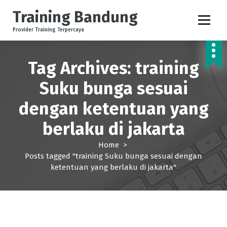
S
Training Bandung
k
i
Provider Training Terpercaya
p
t
o
Tag Archives: training
c
Suku bunga sesuai
o
n
dengan ketentuan yang
t
e
berlaku di jakarta
n
t
Home
>
Posts tagged "training Suku bunga sesuai dengan
ketentuan yang berlaku di jakarta"