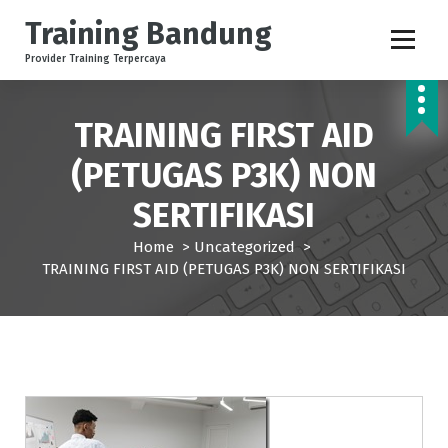
S
Training Bandung
k
i
Provider Training Terpercaya
p
t
o
TRAINING FIRST AID
c
o
(PETUGAS P3K) NON
n
SERTIFIKASI
t
e
Home
>
Uncategorized
>
n
TRAINING FIRST AID (PETUGAS P3K) NON SERTIFIKASI
t