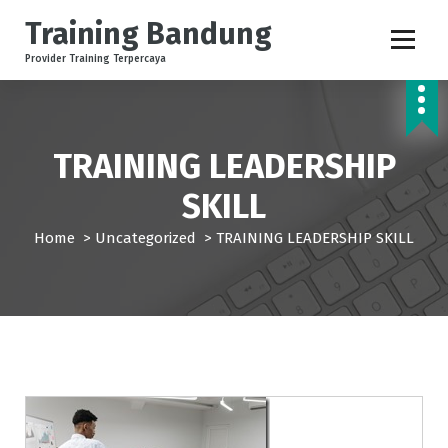
S
Training Bandung
k
i
Provider Training Terpercaya
p
t
o
c
TRAINING LEADERSHIP
o
n
SKILL
t
e
Home
>
Uncategorized
>
TRAINING LEADERSHIP SKILL
n
t